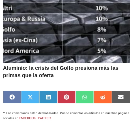
Aluminio: la crisis del Golfo presiona más las
primas que la oferta
Compartir
Compartir
Compartir
Compartir
Compartir
Compartir
Comp
en
en
en
en
en
en
en
Facebook
X
LinkedIn
Pinterest
WhatsApp
Reddit
Emai
** Los comentarios están deshabilitados. Puede comentar los artículos en nuestras páginas
(Twitter)
sociales en
FACEBOOK
,
TWITTER