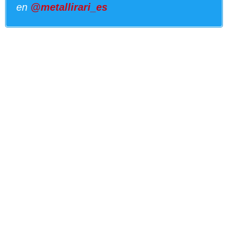
en
@metallirari_es