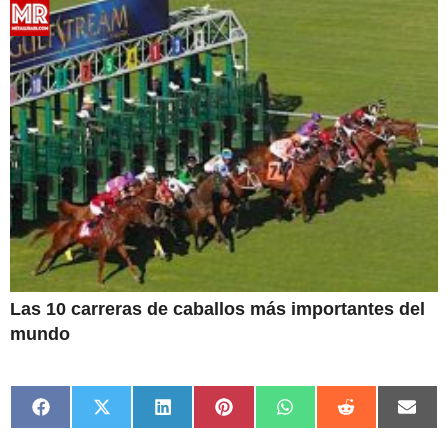
Las 10 carreras de caballos más importantes del
mundo
Compartir
Compartir
Compartir
Compartir
Compartir
Compartir
Comp
en
en
en
en
en
en
en