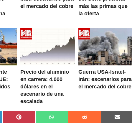
el mercado del cobre
más las primas que
na
la oferta
nte
Precio del aluminio
Guerra USA-Israel-
UE:
en carrera: 4.000
Irán: escenarios para
idos
dólares en el
el mercado del cobre
escenario de una
escalada
rtir
Compartir
Compartir
Compartir
Compa
en
en
en
en
dIn
Pinterest
WhatsApp
Reddit
Email