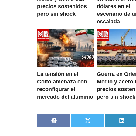
precios sostenidos
dólares en el
pero sin shock
escenario de u
escalada
La tensión en el
Guerra en Orie
Golfo amenaza con
Medio y acero 
reconfigurar el
precios sosten
mercado del aluminio
pero sin shock
Compartir
Compartir
Compa
en
en
en
Facebook
X
Linke