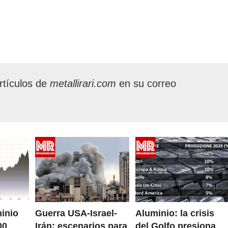
rtículos de
metallirari.com
en su correo
minio
Guerra USA-Israel-
Aluminio: la crisis
00
Irán: escenarios para
del Golfo presiona