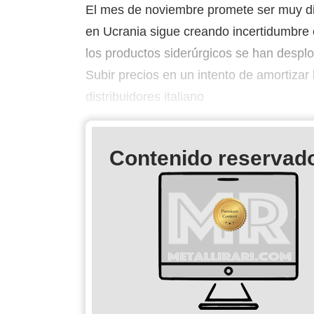
El mes de noviembre promete ser muy dif
en Ucrania sigue creando incertidumbre e
los productos siderúrgicos se han desp
Subir precios en un intento de amortizar 
distribuidores italiano
Contenido reservado