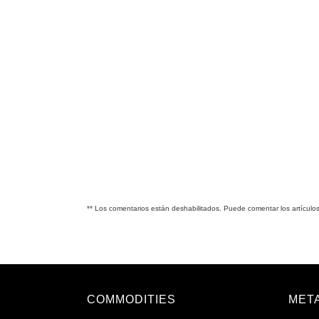
(Twitter)
** Los comentarios están deshabilitados. Puede comentar los artículo
COMMODITIES
MET