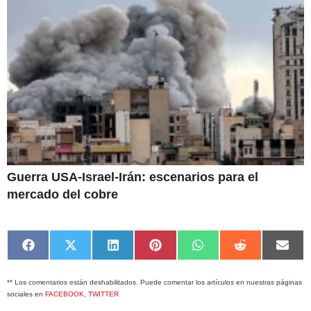
Guerra USA-Israel-Irán: escenarios para el
mercado del cobre
Compartir
Compartir
Compartir
Compartir
Compartir
Compartir
Comp
en
en
en
en
en
en
en
Facebook
X
LinkedIn
Pinterest
WhatsApp
Reddit
Emai
** Los comentarios están deshabilitados. Puede comentar los artículos en nuestras páginas
(Twitter)
sociales en
FACEBOOK
,
TWITTER