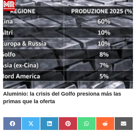
Aluminio: la crisis del Golfo presiona más las
primas que la oferta
Compartir
Compartir
Compartir
Compartir
Compartir
Compartir
Comp
en
en
en
en
en
en
en