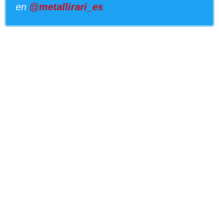
en
@metallirari_es