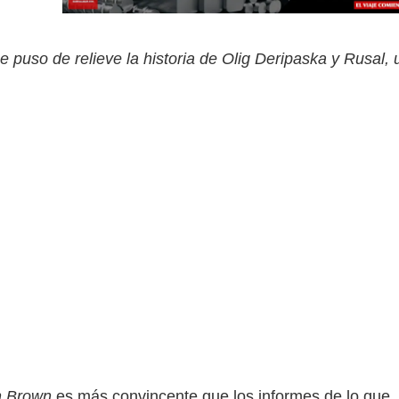
 puso de relieve la historia de Olig Deripaska y Rusal,
 Brown
es más convincente que los informes de lo que