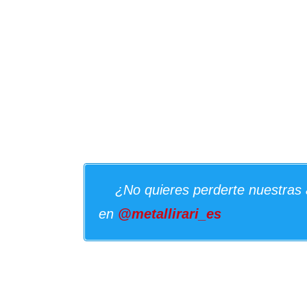
¿No quieres perderte nuestras 
en
@metallirari_es