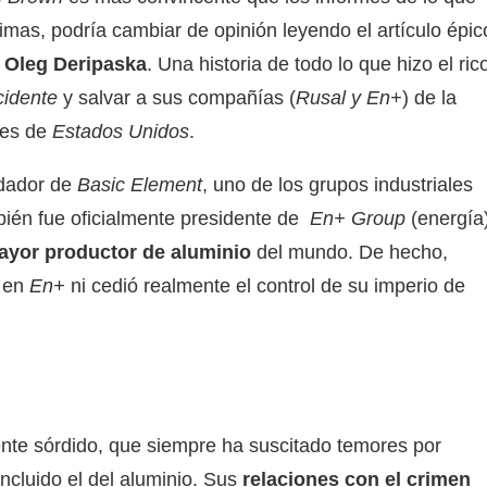
mas, podría cambiar de opinión leyendo el artículo épic
e Oleg Deripaska
. Una historia de todo lo que hizo el ric
idente
y salvar a sus compañías (
Rusal y En+
) de la
nes de
Estados Unidos
.
ndador de
Basic Element
, uno de los grupos industriales
bién fue oficialmente presidente de
En+ Group
(energía
yor productor de aluminio
del mundo. De hecho,
n en
En+
ni cedió realmente el control de su imperio de
te sórdido, que siempre ha suscitado temores por
incluido el del aluminio. Sus
relaciones con el crimen