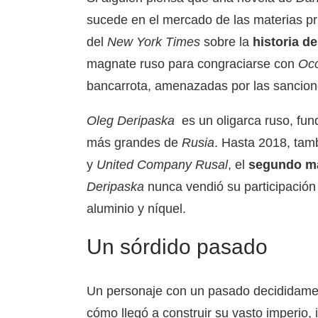
sucede en el mercado de las materias pri
del
New York Times
sobre la
historia d
magnate ruso para congraciarse con
Occ
bancarrota, amenazadas por las sancio
Oleg Deripaska
es un oligarca ruso, fu
más grandes de
Rusia
. Hasta 2018, tam
y
United Company Rusal
, el
segundo ma
Deripaska
nunca vendió su participació
aluminio y níquel.
Un sórdido pasado
Un personaje con un pasado decididamen
cómo llegó a construir su vasto imperio, 