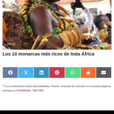
Los 10 monarcas más ricos de toda África
Compartir
Compartir
Compartir
Compartir
Compartir
Compartir
Comp
en
en
en
en
en
en
en
Facebook
X
LinkedIn
Pinterest
WhatsApp
Reddit
Emai
** Los comentarios están deshabilitados. Puede comentar los artículos en nuestras páginas
(Twitter)
sociales en
FACEBOOK
,
TWITTER