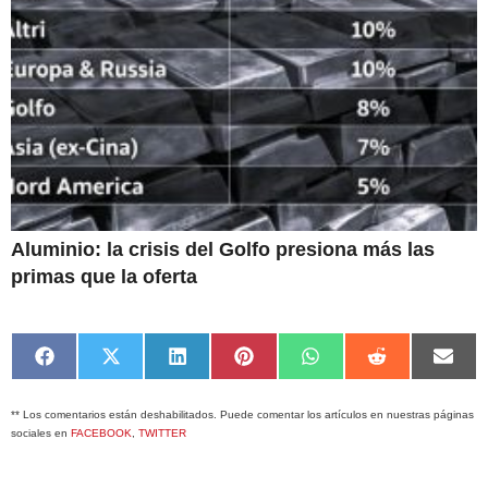
Aluminio: la crisis del Golfo presiona más las
primas que la oferta
Compartir
Compartir
Compartir
Compartir
Compartir
Compartir
Comp
en
en
en
en
en
en
en
Facebook
X
LinkedIn
Pinterest
WhatsApp
Reddit
Emai
** Los comentarios están deshabilitados. Puede comentar los artículos en nuestras páginas
(Twitter)
sociales en
FACEBOOK
,
TWITTER