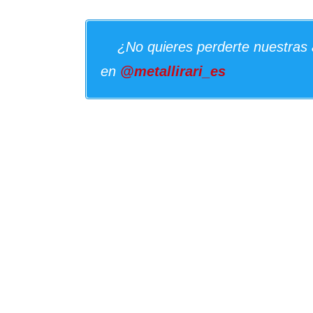
¿No quieres perderte nuestras 
en
@metallirari_es