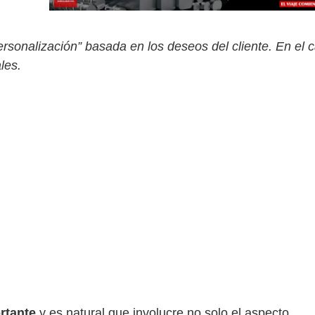
personalización” basada en los deseos del cliente. En el 
les.
rtante
y es natural que involucre no solo el aspecto