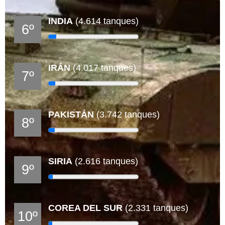
INDIA
(4.614 tanques)
6º
IRÁN
(4.017 tanques)
7º
PAKISTÁN
(3.742 tanques)
8º
SIRIA
(2.616 tanques)
9º
COREA DEL SUR
(2.331 tanques)
10º