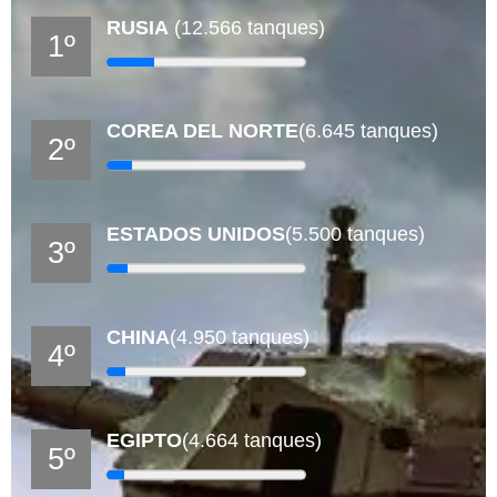
RUSIA
(12.566 tanques)
1º
COREA DEL NORTE
(6.645 tanques)
2º
ESTADOS UNIDOS
(5.500 tanques)
3º
CHINA
(4.950 tanques)
4º
EGIPTO
(4.664 tanques)
5º